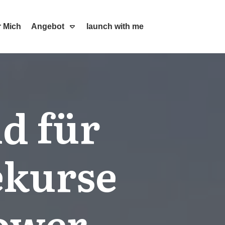
 Mich
Angebot
launch with me
d für
ekurse
wer –