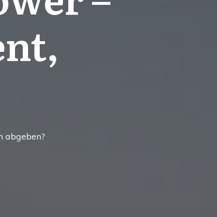
ent,
.
ch abgeben?