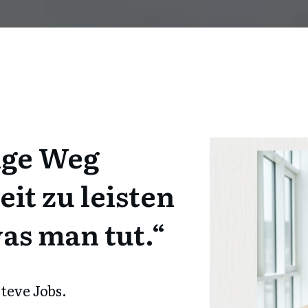
ige Weg
eit
zu leisten
was man tut.“
teve Jobs.