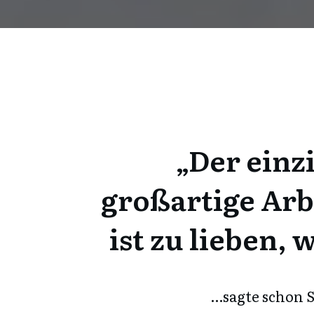
„Der einz
großartige
Arb
ist zu
lieben
, 
…sagte schon S