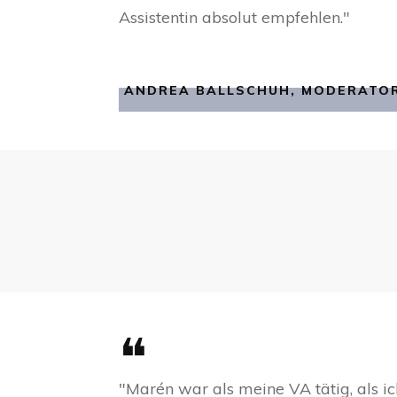
Assistentin absolut empfehlen."
ANDREA BALLSCHUH, MODERATOR
❝
"Marén war als meine VA tätig, als i