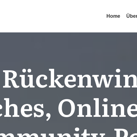
Home
Über
 Rückenwin
hes, Onlin
mmunity-Po